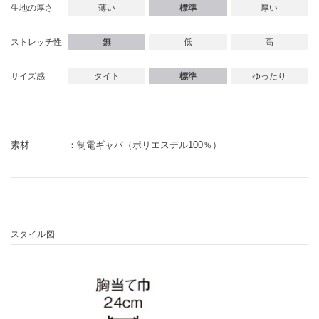
薄い
標準
厚い
生地の厚さ
無
低
高
ストレッチ性
タイト
標準
ゆったり
サイズ感
素材
制電ギャバ（ポリエステル100％）
スタイル図