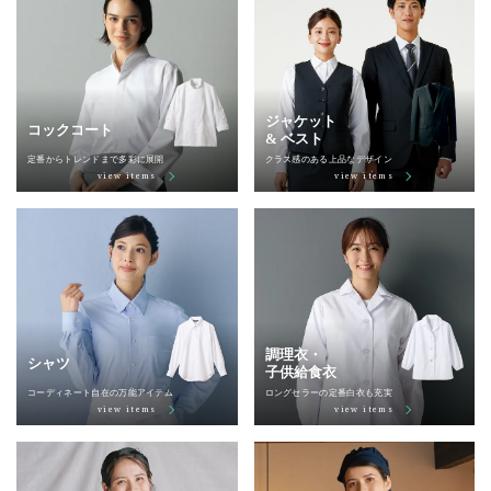
ジャケット
コックコート
& ベスト
定番からトレンドまで多彩に展開
クラス感のある上品なデザイン
view items
view items
調理衣・
シャツ
子供給食衣
コーディネート自在の万能アイテム
ロングセラーの定番白衣も充実
view items
view items