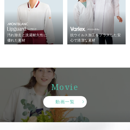
汚れ除去と洗濯耐久性に
抗ウイルス加工をプラスした
安
優れた素材
心で清潔な素材
Movie
動画一覧