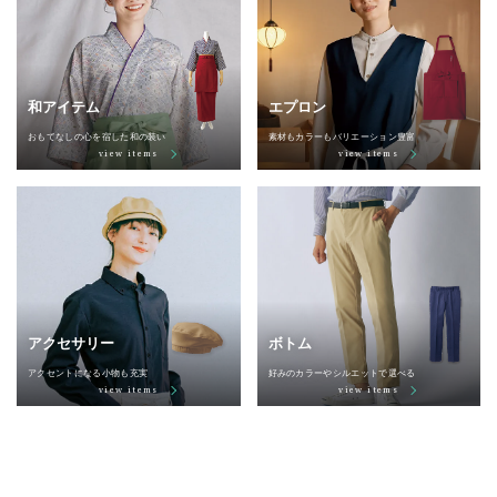
和アイテム
エプロン
おもてなしの心を宿した和の装い
素材もカラーもバリエーション豊富
view items
view items
アクセサリー
ボトム
アクセントになる小物も充実
好みのカラーやシルエットで選べる
view items
view items