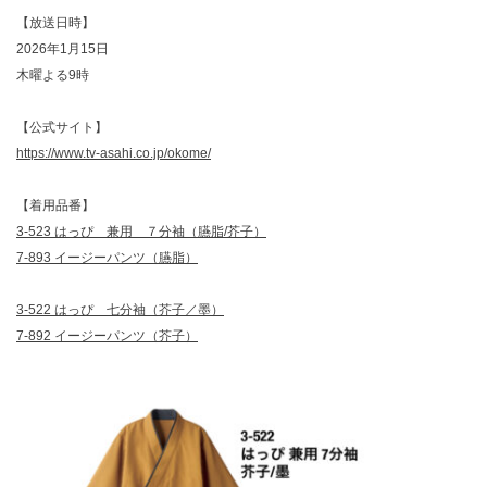
【放送日時】
2026年1月15日
木曜よる9時
【公式サイト】
https://www.tv-asahi.co.jp/okome/
【着用品番】
3-523 はっぴ 兼用 ７分袖（臙脂/芥子）
7-893 イージーパンツ（臙脂）
3-522 はっぴ 七分袖（芥子／墨）
7-892 イージーパンツ（芥子）