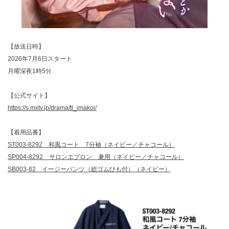
【放送日時】
2026年7月6日スタート
月曜深夜1時5分
【公式サイト】
https://s.mxtv.jp/drama/tl_imakoi/
【着用品番】
ST003-8292 和風コート 7分袖（ネイビー／チャコール）
SP004-8292 サロンエプロン 兼用（ネイビー／チャコール）
SB003-82 イージーパンツ（総ゴムひも付）（ネイビー）